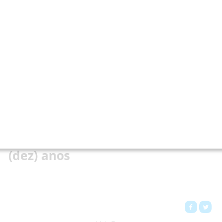
Chamadas Públicas
As Chamadas Públicas para projetos de pesquisa e bolsas do
CNPq estão organizadas nas abas do menu principal em
"Abertas", "Encerradas" e "Resultados".
Eventos regulares de médio
porte com histórico superior a 10
(dez) anos