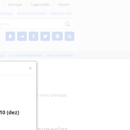
Serviços
Legislação
Canais
BILIDADE
ALTO CONTRASTE
MAPA DO SITE
iços
E-mail do Pesquisador
Área de imprensa
×
nizadas nas abas do menu principal
10 (dez)
 histórico superior