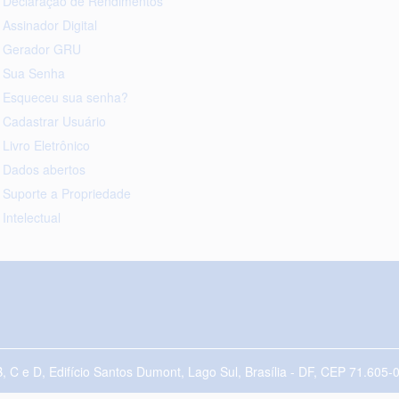
Declaração de Rendimentos
Assinador Digital
Gerador GRU
Sua Senha
Esqueceu sua senha?
Cadastrar Usuário
Livro Eletrônico
Dados abertos
Suporte a Propriedade
Intelectual
B, C e D, Edifício Santos Dumont, Lago Sul, Brasília - DF, CEP 71.60