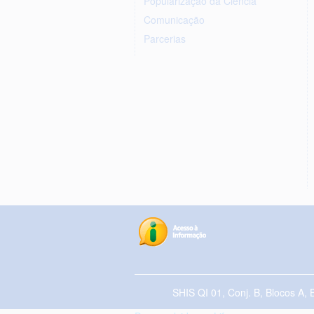
Popularização da Ciência
Comunicação
Parcerias
SHIS QI 01, Conj. B, Blocos A, 