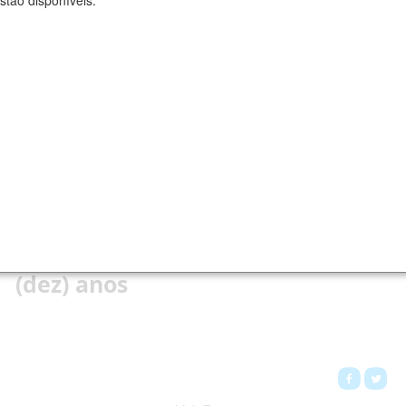
stão disponíveis.
Chamadas Públicas
As Chamadas Públicas para projetos de pesquisa e bolsas do
CNPq estão organizadas nas abas do menu principal em
"Abertas", "Encerradas" e "Resultados".
Eventos regulares de pequeno
porte com histórico superior a 10
(dez) anos