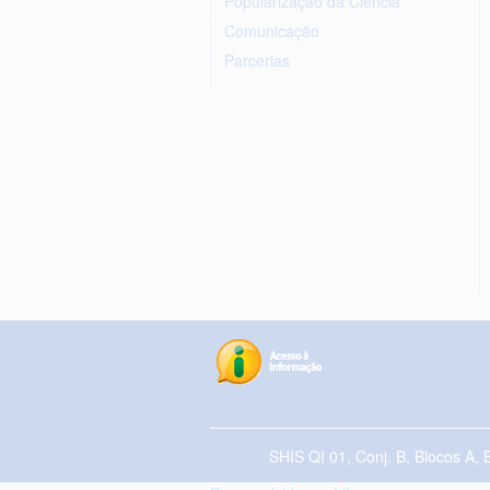
Popularização da Ciência
Comunicação
Parcerias
SHIS QI 01, Conj. B, Blocos A, 