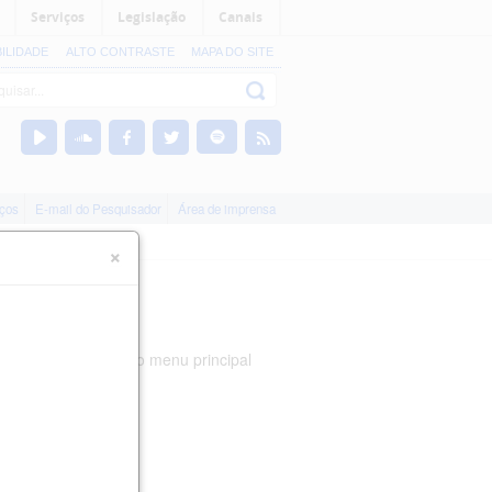
Serviços
Legislação
Canais
BILIDADE
ALTO CONTRASTE
MAPA DO SITE
iços
E-mail do Pesquisador
Área de imprensa
×
nizadas nas abas do menu principal