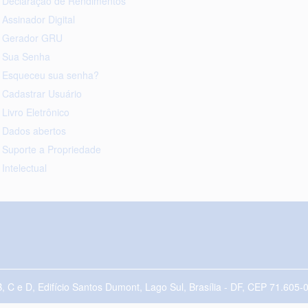
Declaração de Rendimentos
Assinador Digital
Gerador GRU
Sua Senha
Esqueceu sua senha?
Cadastrar Usuário
Livro Eletrônico
Dados abertos
Suporte a Propriedade
Intelectual
B, C e D, Edifício Santos Dumont, Lago Sul, Brasília - DF, CEP 71.60