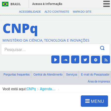
Acesso à informação
BRASIL
CORONAVÍRUS (COVID-19)
ACESSIBILIDADE
ALTO CONTRASTE
MAPA DO SITE
Participe
CNPq
Serviços
Legislação
MINISTÉRIO DA CIÊNCIA, TECNOLOGIA E INOVAÇÕES
Canais
Perguntas frequentes
Central de Atendimento
Serviços
E-mail do Pesquisador
Área de imprensa
Você está aqui:
CNPq
Agenda de autoridades
Diretoria - DCOI
MENU