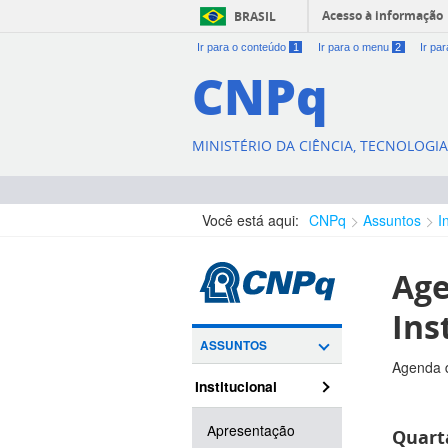
Acesso à informação
BRASIL
Ir para o conteúdo
1
Ir para o menu
2
Ir pa
CNPq
MINISTÉRIO DA CIÊNCIA, TECNOLOGI
Você está aqui:
CNPq
Assuntos
I
Age
Ins
ASSUNTOS
Agenda d
Institucional
Apresentação
Quarta