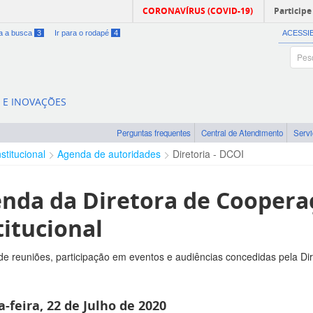
CORONAVÍRUS (COVID-19)
Participe
ra a busca
3
Ir para o rodapé
4
ACESSI
A E INOVAÇÕES
Perguntas frequentes
Central de Atendimento
Serv
nstitucional
Agenda de autoridades
Diretoria - DCOI
nda da Diretora de Coopera
titucional
e reuniões, participação em eventos e audiências concedidas pela Di
-feira, 22 de Julho de 2020