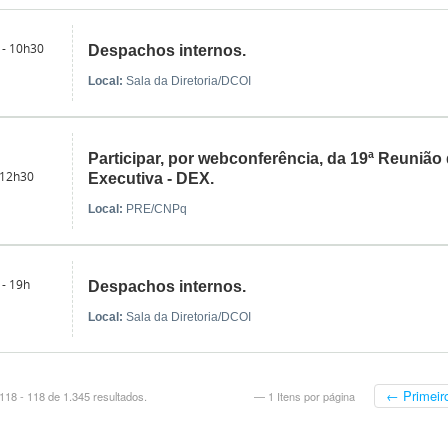
 - 10h30
Despachos internos.
Local:
Sala da Diretoria/DCOI
Participar, por webconferência, da 19ª Reunião 
 12h30
Executiva - DEX.
Local:
PRE/CNPq
 - 19h
Despachos internos.
Local:
Sala da Diretoria/DCOI
← Primeir
18 - 118 de 1.345 resultados.
— 1 Itens por página