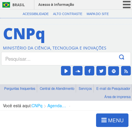
Acesso à informação
BRASIL
CORONAVÍRUS (COVID-19)
ACESSIBILIDADE
ALTO CONTRASTE
MAPA DO SITE
Participe
CNPq
Serviços
Legislação
MINISTÉRIO DA CIÊNCIA, TECNOLOGIA E INOVAÇÕES
Canais
Perguntas frequentes
Central de Atendimento
Serviços
E-mail do Pesquisador
Área de imprensa
Você está aqui:
CNPq
Agenda de autoridades
Diretoria - DCOI
MENU