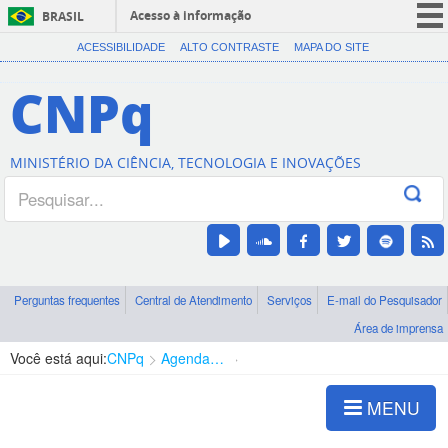
Acesso à informação
BRASIL
CORONAVÍRUS (COVID-19)
ACESSIBILIDADE
ALTO CONTRASTE
MAPA DO SITE
Participe
CNPq
Serviços
Legislação
MINISTÉRIO DA CIÊNCIA, TECNOLOGIA E INOVAÇÕES
Canais
Perguntas frequentes
Central de Atendimento
Serviços
E-mail do Pesquisador
Área de imprensa
Você está aqui:
CNPq
Agenda de autoridades
Diretoria - DCOI
MENU