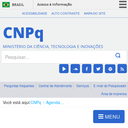
Acesso à informação
BRASIL
CORONAVÍRUS (COVID-19)
ACESSIBILIDADE
ALTO CONTRASTE
MAPA DO SITE
Participe
CNPq
Serviços
Legislação
MINISTÉRIO DA CIÊNCIA, TECNOLOGIA E INOVAÇÕES
Canais
Perguntas frequentes
Central de Atendimento
Serviços
E-mail do Pesquisador
Área de imprensa
Você está aqui:
CNPq
Agenda de autoridades
Diretoria - DCOI
MENU