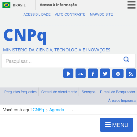
Acesso à informação
BRASIL
CORONAVÍRUS (COVID-19)
ACESSIBILIDADE
ALTO CONTRASTE
MAPA DO SITE
Participe
CNPq
Serviços
Legislação
MINISTÉRIO DA CIÊNCIA, TECNOLOGIA E INOVAÇÕES
Canais
Perguntas frequentes
Central de Atendimento
Serviços
E-mail do Pesquisador
Área de imprensa
Você está aqui:
CNPq
Agenda de autoridades
Diretoria - DCOI
MENU