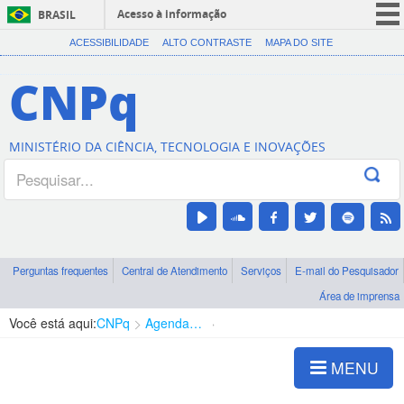
Acesso à informação
BRASIL
CORONAVÍRUS (COVID-19)
ACESSIBILIDADE
ALTO CONTRASTE
MAPA DO SITE
Participe
CNPq
Serviços
Legislação
MINISTÉRIO DA CIÊNCIA, TECNOLOGIA E INOVAÇÕES
Canais
Perguntas frequentes
Central de Atendimento
Serviços
E-mail do Pesquisador
Área de imprensa
Você está aqui:
CNPq
Agenda de autoridades
Diretoria - DCOI
MENU