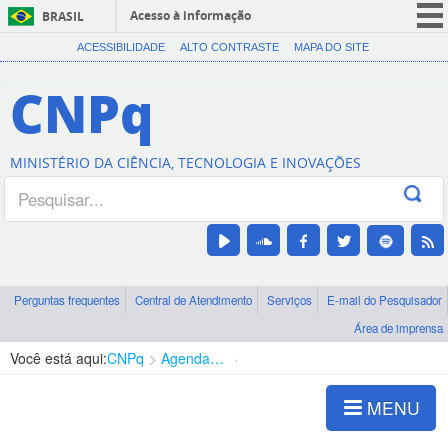
Acesso à informação
BRASIL
CORONAVÍRUS (COVID-19)
ACESSIBILIDADE
ALTO CONTRASTE
MAPA DO SITE
Participe
CNPq
Serviços
Legislação
MINISTÉRIO DA CIÊNCIA, TECNOLOGIA E INOVAÇÕES
Canais
Perguntas frequentes
Central de Atendimento
Serviços
E-mail do Pesquisador
Área de imprensa
Você está aqui:
CNPq
Agenda de autoridades
Diretoria - DCOI
MENU