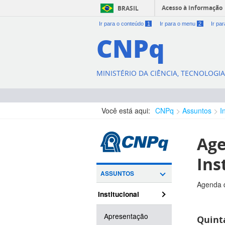
Acesso à informação
BRASIL
Ir para o conteúdo
1
Ir para o menu
2
Ir pa
CNPq
MINISTÉRIO DA CIÊNCIA, TECNOLOGI
Você está aqui:
CNPq
Assuntos
I
Age
Ins
ASSUNTOS
Agenda d
Institucional
Apresentação
Quinta