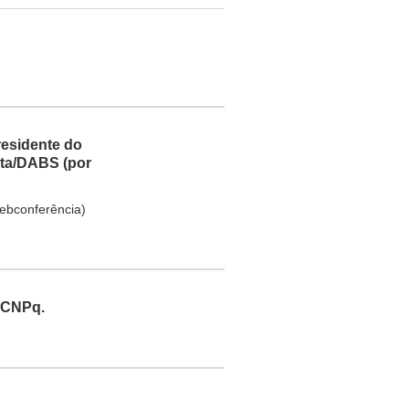
Presidente do
uta/DABS (por
ebconferência)
o CNPq.