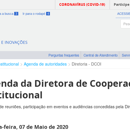
CORONAVÍRUS (COVID-19)
Participe
ra a busca
3
Ir para o rodapé
4
ACESSI
A E INOVAÇÕES
Perguntas frequentes
Central de Atendimento
Serv
nstitucional
Agenda de autoridades
Diretoria - DCOI
nda da Diretora de Coopera
titucional
e reuniões, participação em eventos e audiências concedidas pela Di
-feira, 07 de Maio de 2020