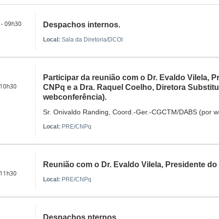
 - 09h30
Despachos internos.
Local:
Sala da Diretoria/DCOI
Participar da reunião com o Dr. Evaldo Vilela, 
 10h30
CNPq e a Dra. Raquel Coelho, Diretora Substit
webconferência).
Sr. Onivaldo Randing, Coord.-Ger.-CGCTM/DABS (por w
Local:
PRE/CNPq
Reunião com o Dr. Evaldo Vilela, Presidente d
 11h30
Local:
PRE/CNPq
Despachos nternos.