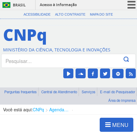
Acesso à informação
BRASIL
CORONAVÍRUS (COVID-19)
ACESSIBILIDADE
ALTO CONTRASTE
MAPA DO SITE
Participe
CNPq
Serviços
Legislação
MINISTÉRIO DA CIÊNCIA, TECNOLOGIA E INOVAÇÕES
Canais
Perguntas frequentes
Central de Atendimento
Serviços
E-mail do Pesquisador
Área de imprensa
Você está aqui:
CNPq
Agenda de autoridades
Diretoria - DCOI
MENU