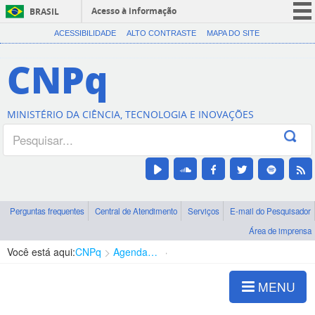
Acesso à informação
BRASIL
CORONAVÍRUS (COVID-19)
ACESSIBILIDADE
ALTO CONTRASTE
MAPA DO SITE
Participe
CNPq
Serviços
Legislação
MINISTÉRIO DA CIÊNCIA, TECNOLOGIA E INOVAÇÕES
Canais
Perguntas frequentes
Central de Atendimento
Serviços
E-mail do Pesquisador
Área de imprensa
Você está aqui:
CNPq
Agenda de autoridades
Diretoria - DCOI
MENU