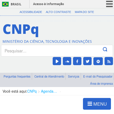
Acesso à informação
BRASIL
CORONAVÍRUS (COVID-19)
ACESSIBILIDADE
ALTO CONTRASTE
MAPA DO SITE
Participe
CNPq
Serviços
Legislação
MINISTÉRIO DA CIÊNCIA, TECNOLOGIA E INOVAÇÕES
Canais
Perguntas frequentes
Central de Atendimento
Serviços
E-mail do Pesquisador
Área de imprensa
Você está aqui:
CNPq
Agenda de autoridades
Diretoria - DCOI
MENU