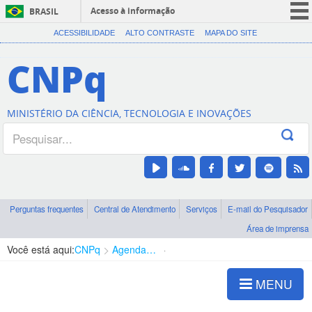
Acesso à informação
BRASIL
CORONAVÍRUS (COVID-19)
ACESSIBILIDADE
ALTO CONTRASTE
MAPA DO SITE
Participe
CNPq
Serviços
Legislação
MINISTÉRIO DA CIÊNCIA, TECNOLOGIA E INOVAÇÕES
Canais
Perguntas frequentes
Central de Atendimento
Serviços
E-mail do Pesquisador
Área de imprensa
Você está aqui:
CNPq
Agenda de autoridades
Diretoria - DCOI
MENU