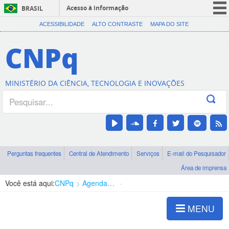
Acesso à informação
BRASIL
CORONAVÍRUS (COVID-19)
ACESSIBILIDADE
ALTO CONTRASTE
MAPA DO SITE
Participe
CNPq
Serviços
Legislação
MINISTÉRIO DA CIÊNCIA, TECNOLOGIA E INOVAÇÕES
Canais
Perguntas frequentes
Central de Atendimento
Serviços
E-mail do Pesquisador
Área de imprensa
Você está aqui:
CNPq
Agenda de autoridades
Diretoria - DCOI
MENU