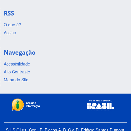
RSS
O que é?
Assine
Navegação
Acessibilidade
Alto Contraste
Mapa do Site
SHIS QI 01, Conj. B, Blocos A, B, C e D, Edifício Santos Dumont,