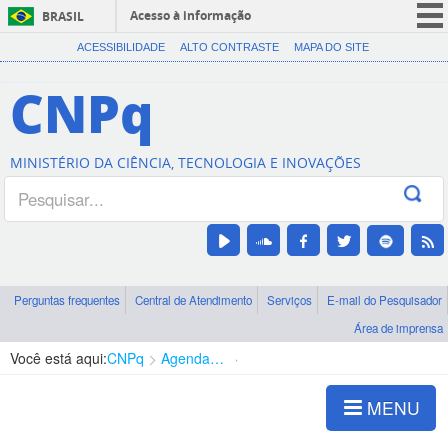
Acesso à informação
BRASIL
CORONAVÍRUS (COVID-19)
ACESSIBILIDADE
ALTO CONTRASTE
MAPA DO SITE
Participe
CNPq
Serviços
Legislação
MINISTÉRIO DA CIÊNCIA, TECNOLOGIA E INOVAÇÕES
Canais
Perguntas frequentes
Central de Atendimento
Serviços
E-mail do Pesquisador
Área de imprensa
Você está aqui:
CNPq
Agenda de autoridades
Diretoria - DCOI
MENU