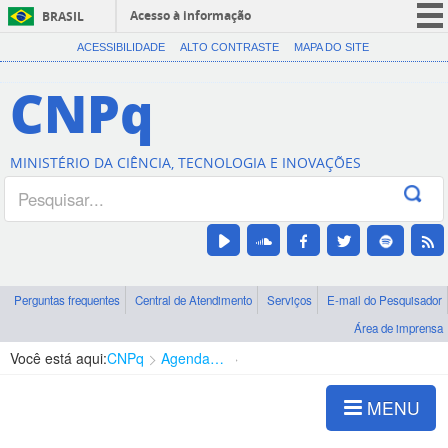
Acesso à informação
BRASIL
CORONAVÍRUS (COVID-19)
ACESSIBILIDADE
ALTO CONTRASTE
MAPA DO SITE
Participe
CNPq
Serviços
Legislação
MINISTÉRIO DA CIÊNCIA, TECNOLOGIA E INOVAÇÕES
Canais
Perguntas frequentes
Central de Atendimento
Serviços
E-mail do Pesquisador
Área de imprensa
Você está aqui:
CNPq
Agenda de autoridades
Diretoria - DCOI
MENU