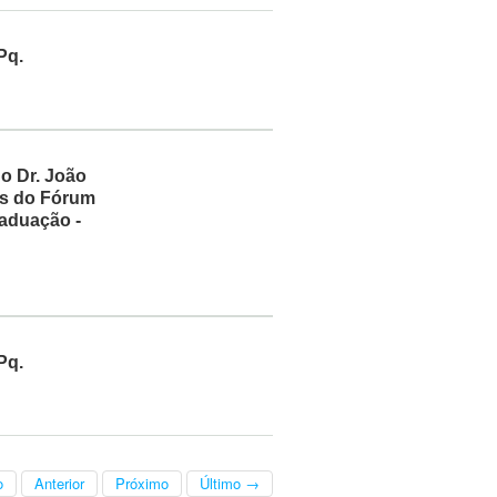
Pq.
 o Dr. João
es do Fórum
raduação -
Pq.
o
Anterior
Próximo
Último →