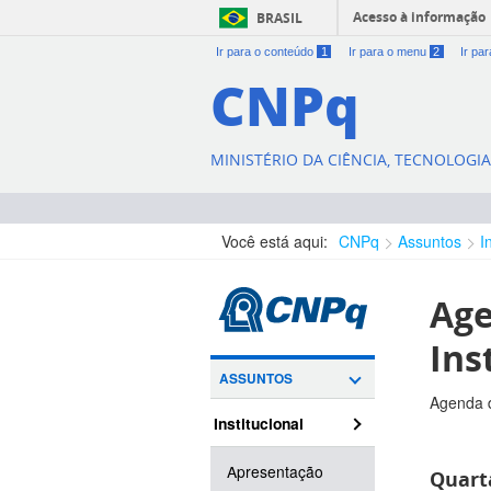
Acesso à informação
BRASIL
Ir para o conteúdo
1
Ir para o menu
2
Ir pa
CNPq
MINISTÉRIO DA CIÊNCIA, TECNOLOGI
Você está aqui:
CNPq
Assuntos
I
Age
Ins
ASSUNTOS
Agenda d
Institucional
Apresentação
Quarta