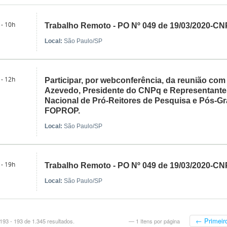
 - 10h
Trabalho Remoto - PO Nº 049 de 19/03/2020-CN
Local:
São Paulo/SP
 - 12h
Participar, por webconferência, da reunião com
Azevedo, Presidente do CNPq e Representant
Nacional de Pró-Reitores de Pesquisa e Pós-G
FOPROP.
Local:
São Paulo/SP
 - 19h
Trabalho Remoto - PO Nº 049 de 19/03/2020-CN
Local:
São Paulo/SP
← Primeir
93 - 193 de 1.345 resultados.
— 1 Itens por página