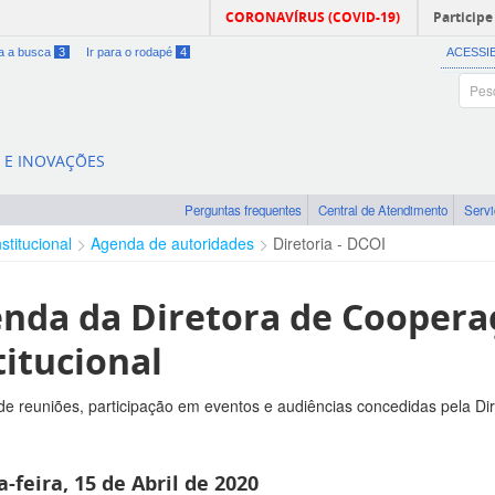
CORONAVÍRUS (COVID-19)
Participe
ra a busca
3
Ir para o rodapé
4
ACESSI
A E INOVAÇÕES
Perguntas frequentes
Central de Atendimento
Serv
nstitucional
Agenda de autoridades
Diretoria - DCOI
nda da Diretora de Coopera
titucional
e reuniões, participação em eventos e audiências concedidas pela Di
-feira, 15 de Abril de 2020