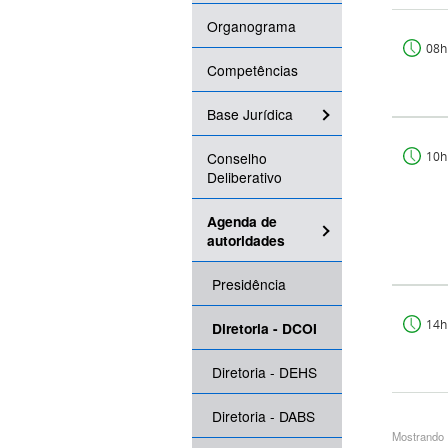
Organograma
08h
Competências
Base Jurídica
Conselho
10h
Deliberativo
Agenda de
autoridades
Presidência
14h
Diretoria - DCOI
Diretoria - DEHS
Diretoria - DABS
Mostrando 1