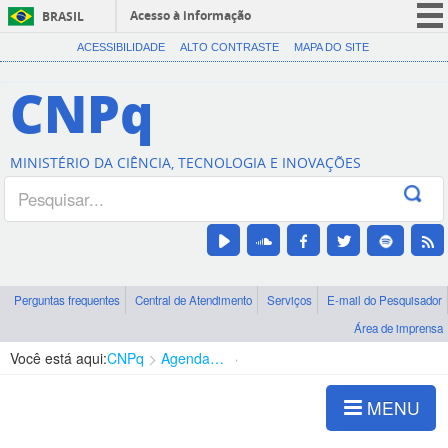
Acesso à informação
BRASIL
CORONAVÍRUS (COVID-19)
ACESSIBILIDADE
ALTO CONTRASTE
MAPA DO SITE
Participe
CNPq
Serviços
Legislação
MINISTÉRIO DA CIÊNCIA, TECNOLOGIA E INOVAÇÕES
Canais
Perguntas frequentes
Central de Atendimento
Serviços
E-mail do Pesquisador
Área de imprensa
Você está aqui:
CNPq
Agenda de autoridades
Diretoria - DCOI
MENU