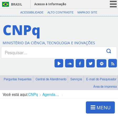
Acesso à informação
BRASIL
CORONAVÍRUS (COVID-19)
ACESSIBILIDADE
ALTO CONTRASTE
MAPA DO SITE
Participe
CNPq
Serviços
Legislação
MINISTÉRIO DA CIÊNCIA, TECNOLOGIA E INOVAÇÕES
Canais
Perguntas frequentes
Central de Atendimento
Serviços
E-mail do Pesquisador
Área de imprensa
Você está aqui:
CNPq
Agenda de autoridades
Diretoria - DCOI
MENU