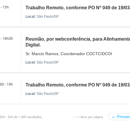
 - 15h
Trabalho Remoto, conforme PO Nº 049 de 19/0
Local:
São Paulo/SP
 - 16h30
Reunião, por webconferência, para Alinhament
Digital.
Sr. Marcio Ramos, Coordenador COCTC/DCOI
Local:
São Paulo/SP
30 - 19h
Trabalho Remoto, conforme PO Nº 049 de 19/0
Local:
São Paulo/SP
← Primeir
04 - 204 de 1.345 resultados.
— 1 Itens por página