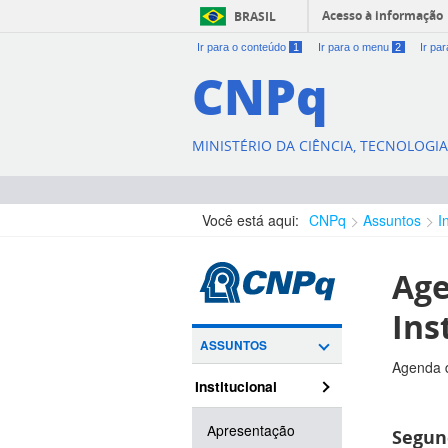
Acesso à informação
BRASIL
Ir para o conteúdo
1
Ir para o menu
2
Ir pa
CNPq
MINISTÉRIO DA CIÊNCIA, TECNOLOGI
Você está aqui:
CNPq
Assuntos
I
Age
Ins
ASSUNTOS
Agenda d
Institucional
Apresentação
Segund