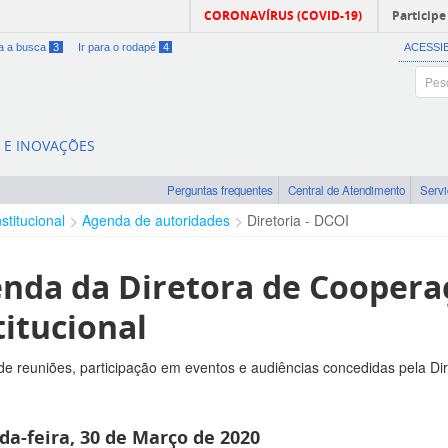
CORONAVÍRUS (COVID-19)
Participe
ra a busca
3
Ir para o rodapé
4
ACESSI
A E INOVAÇÕES
Perguntas frequentes
Central de Atendimento
Serv
nstitucional
Agenda de autoridades
Diretoria - DCOI
nda da Diretora de Coopera
titucional
e reuniões, participação em eventos e audiências concedidas pela Di
a-feira, 30 de Março de 2020