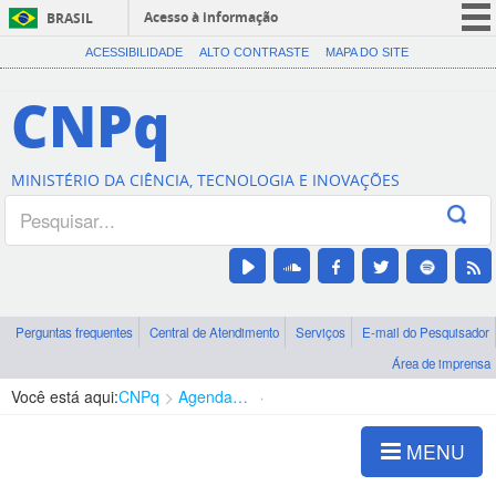
Acesso à informação
BRASIL
CORONAVÍRUS (COVID-19)
ACESSIBILIDADE
ALTO CONTRASTE
MAPA DO SITE
Participe
CNPq
Serviços
Legislação
MINISTÉRIO DA CIÊNCIA, TECNOLOGIA E INOVAÇÕES
Canais
Perguntas frequentes
Central de Atendimento
Serviços
E-mail do Pesquisador
Área de imprensa
Você está aqui:
CNPq
Agenda de autoridades
Diretoria - DCOI
MENU