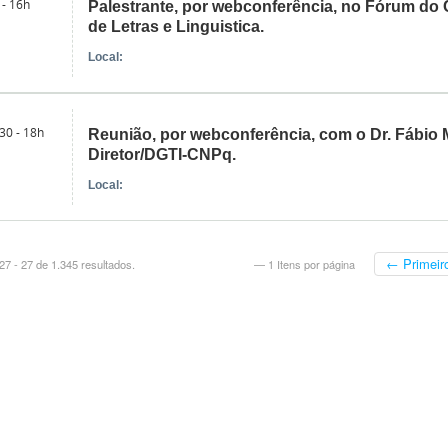
 - 16h
Palestrante, por webconferência, no Fórum do
de Letras e Linguistica.
Local:
30 - 18h
Reunião, por webconferência, com o Dr. Fábio M
Diretor/DGTI-CNPq.
Local:
← Primeir
7 - 27 de 1.345 resultados.
— 1 Itens por página