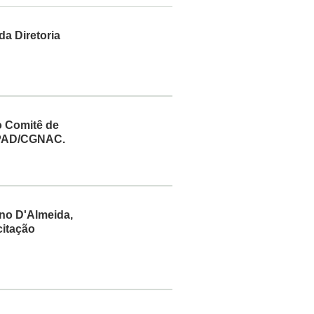
da Diretoria
o Comitê de
OPAD/CGNAC.
ano D'Almeida,
itação