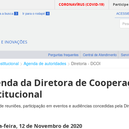
CORONAVÍRUS (COVID-19)
Participe
ra a busca
3
Ir para o rodapé
4
ACESSI
A E INOVAÇÕES
Perguntas frequentes
Central de Atendimento
Serv
nstitucional
Agenda de autoridades
Diretoria - DCOI
nda da Diretora de Coopera
titucional
e reuniões, participação em eventos e audiências concedidas pela Di
a-feira, 12 de Novembro de 2020