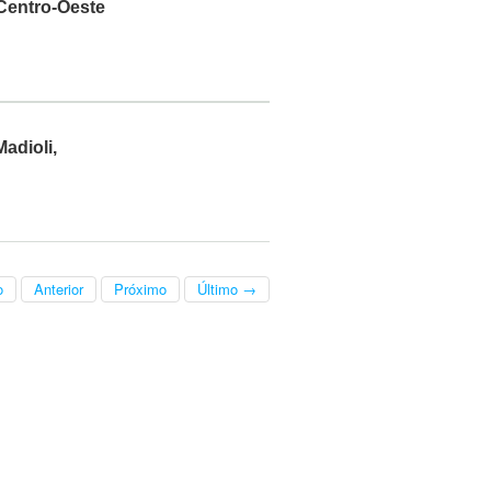
 Centro-Oeste
adioli,
o
Anterior
Próximo
Último →