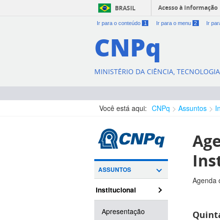
Acesso à informação
BRASIL
Ir para o conteúdo
1
Ir para o menu
2
Ir pa
CNPq
MINISTÉRIO DA CIÊNCIA, TECNOLOGI
Você está aqui:
CNPq
Assuntos
I
Age
Ins
ASSUNTOS
Agenda d
Institucional
Apresentação
Quint