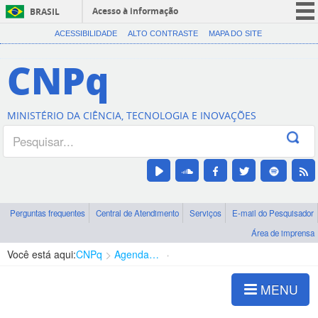
Acesso à informação
BRASIL
CORONAVÍRUS (COVID-19)
ACESSIBILIDADE
ALTO CONTRASTE
MAPA DO SITE
Participe
CNPq
Serviços
Legislação
MINISTÉRIO DA CIÊNCIA, TECNOLOGIA E INOVAÇÕES
Canais
Perguntas frequentes
Central de Atendimento
Serviços
E-mail do Pesquisador
Área de imprensa
Você está aqui:
CNPq
Agenda de autoridades
Diretoria - DCOI
MENU