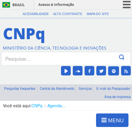
Acesso à informação
BRASIL
CORONAVÍRUS (COVID-19)
ACESSIBILIDADE
ALTO CONTRASTE
MAPA DO SITE
Participe
CNPq
Serviços
Legislação
MINISTÉRIO DA CIÊNCIA, TECNOLOGIA E INOVAÇÕES
Canais
Perguntas frequentes
Central de Atendimento
Serviços
E-mail do Pesquisador
Área de imprensa
Você está aqui:
CNPq
Agenda de autoridades
Diretoria - DCOI
MENU