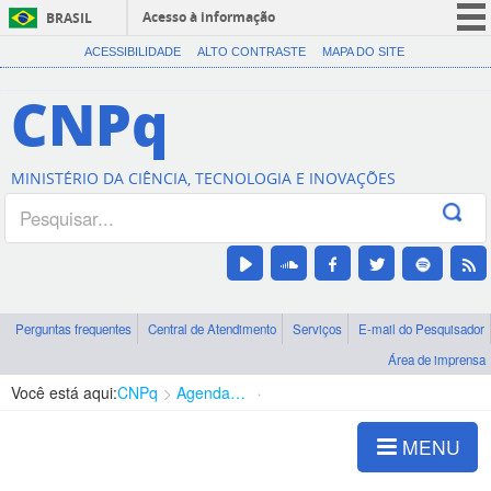
Acesso à informação
BRASIL
CORONAVÍRUS (COVID-19)
ACESSIBILIDADE
ALTO CONTRASTE
MAPA DO SITE
Participe
CNPq
Serviços
Legislação
MINISTÉRIO DA CIÊNCIA, TECNOLOGIA E INOVAÇÕES
Canais
Perguntas frequentes
Central de Atendimento
Serviços
E-mail do Pesquisador
Área de imprensa
Você está aqui:
CNPq
Agenda de autoridades
Diretoria - DCOI
MENU