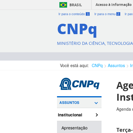
Acesso à informação
BRASIL
Ir para o conteúdo
1
Ir para o menu
2
Ir pa
CNPq
MINISTÉRIO DA CIÊNCIA, TECNOLOGI
Você está aqui:
CNPq
Assuntos
I
Age
Ins
ASSUNTOS
Agenda d
Institucional
Apresentação
Terça-