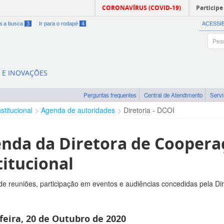
CORONAVÍRUS (COVID-19)
Participe
ra a busca
3
Ir para o rodapé
4
ACESSI
A E INOVAÇÕES
Perguntas frequentes
Central de Atendimento
Serv
nstitucional
Agenda de autoridades
Diretoria - DCOI
nda da Diretora de Coopera
titucional
e reuniões, participação em eventos e audiências concedidas pela Di
feira, 20 de Outubro de 2020