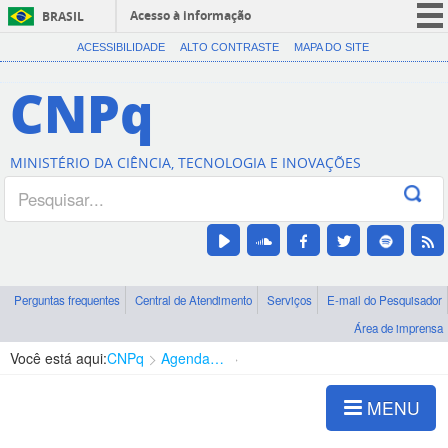
Acesso à informação
BRASIL
CORONAVÍRUS (COVID-19)
ACESSIBILIDADE
ALTO CONTRASTE
MAPA DO SITE
Participe
CNPq
Serviços
Legislação
MINISTÉRIO DA CIÊNCIA, TECNOLOGIA E INOVAÇÕES
Canais
Perguntas frequentes
Central de Atendimento
Serviços
E-mail do Pesquisador
Área de imprensa
Você está aqui:
CNPq
Agenda de autoridades
Diretoria - DCOI
MENU