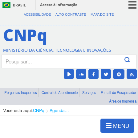
Acesso à informação
BRASIL
CORONAVÍRUS (COVID-19)
ACESSIBILIDADE
ALTO CONTRASTE
MAPA DO SITE
Participe
CNPq
Serviços
Legislação
MINISTÉRIO DA CIÊNCIA, TECNOLOGIA E INOVAÇÕES
Canais
Perguntas frequentes
Central de Atendimento
Serviços
E-mail do Pesquisador
Área de imprensa
Você está aqui:
CNPq
Agenda de autoridades
Diretoria - DCOI
MENU