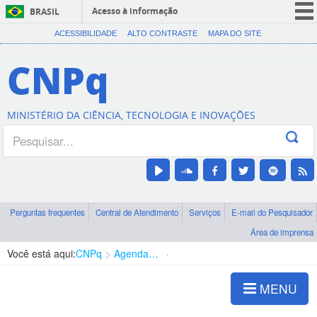
Acesso à informação
BRASIL
CORONAVÍRUS (COVID-19)
ACESSIBILIDADE
ALTO CONTRASTE
MAPA DO SITE
Participe
CNPq
Serviços
Legislação
MINISTÉRIO DA CIÊNCIA, TECNOLOGIA E INOVAÇÕES
Canais
Perguntas frequentes
Central de Atendimento
Serviços
E-mail do Pesquisador
Área de imprensa
Você está aqui:
CNPq
Agenda de autoridades
Diretoria - DCOI
MENU