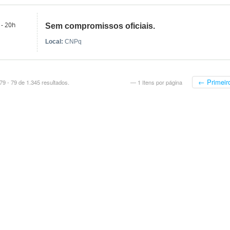
 - 20h
Sem compromissos oficiais.
Local:
CNPq
← Primeir
9 - 79 de 1.345 resultados.
— 1 Itens por página