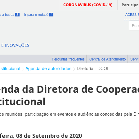
CORONAVÍRUS (COVID-19)
Participe
ra a busca
3
Ir para o rodapé
4
ACESSI
A E INOVAÇÕES
Perguntas frequentes
Central de Atendimento
Serv
nstitucional
Agenda de autoridades
Diretoria - DCOI
nda da Diretora de Coopera
titucional
e reuniões, participação em eventos e audiências concedidas pela Di
feira, 08 de Setembro de 2020