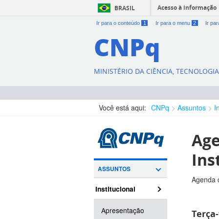
Acesso à informação
BRASIL
Ir para o conteúdo
1
Ir para o menu
2
Ir pa
CNPq
MINISTÉRIO DA CIÊNCIA, TECNOLOGI
Você está aqui:
CNPq
Assuntos
I
Age
Ins
ASSUNTOS
Agenda d
Institucional
Apresentação
Terça-