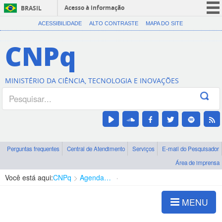
Acesso à informação
BRASIL
CORONAVÍRUS (COVID-19)
ACESSIBILIDADE
ALTO CONTRASTE
MAPA DO SITE
Participe
CNPq
Serviços
Legislação
MINISTÉRIO DA CIÊNCIA, TECNOLOGIA E INOVAÇÕES
Canais
Perguntas frequentes
Central de Atendimento
Serviços
E-mail do Pesquisador
Área de imprensa
Você está aqui:
CNPq
Agenda de autoridades
Diretoria - DCOI
MENU