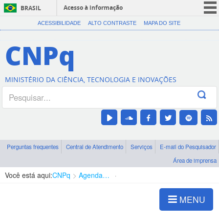
Acesso à informação
BRASIL
CORONAVÍRUS (COVID-19)
ACESSIBILIDADE
ALTO CONTRASTE
MAPA DO SITE
Participe
CNPq
Serviços
Legislação
MINISTÉRIO DA CIÊNCIA, TECNOLOGIA E INOVAÇÕES
Canais
Perguntas frequentes
Central de Atendimento
Serviços
E-mail do Pesquisador
Área de imprensa
Você está aqui:
CNPq
Agenda de autoridades
Diretoria - DEHS
MENU