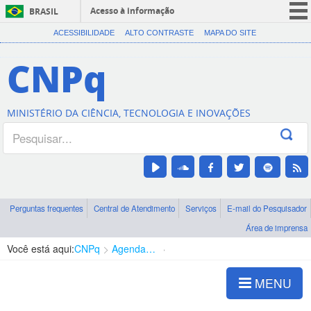
Acesso à informação
BRASIL
CORONAVÍRUS (COVID-19)
ACESSIBILIDADE
ALTO CONTRASTE
MAPA DO SITE
Participe
CNPq
Serviços
Legislação
MINISTÉRIO DA CIÊNCIA, TECNOLOGIA E INOVAÇÕES
Canais
Perguntas frequentes
Central de Atendimento
Serviços
E-mail do Pesquisador
Área de imprensa
Você está aqui:
CNPq
Agenda de autoridades
Diretoria - DEHS
MENU