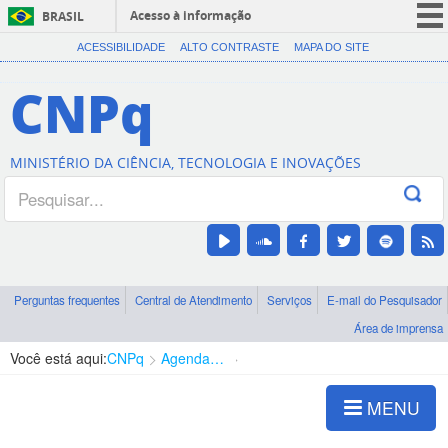
Acesso à informação
BRASIL
CORONAVÍRUS (COVID-19)
ACESSIBILIDADE
ALTO CONTRASTE
MAPA DO SITE
Participe
CNPq
Serviços
Legislação
MINISTÉRIO DA CIÊNCIA, TECNOLOGIA E INOVAÇÕES
Canais
Perguntas frequentes
Central de Atendimento
Serviços
E-mail do Pesquisador
Área de imprensa
Você está aqui:
CNPq
Agenda de autoridades
Diretoria - DEHS
MENU