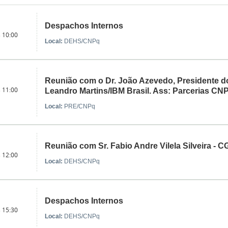
Despachos Internos
s 10:00
Local:
DEHS/CNPq
Reunião com o Dr. João Azevedo, Presidente d
s 11:00
Leandro Martins/IBM Brasil. Ass: Parcerias CN
Local:
PRE/CNPq
Reunião com Sr. Fabio Andre Vilela Silveira -
s 12:00
Local:
DEHS/CNPq
Despachos Internos
s 15:30
Local:
DEHS/CNPq