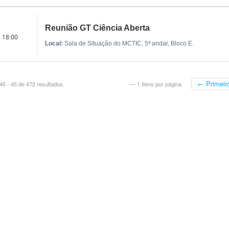
Reunião GT Ciência Aberta
s 18:00
Local:
Sala de Situação do MCTIC, 5ª andar, Bloco E.
← Primeir
5 - 45 de 472 resultados.
— 1 Itens por página