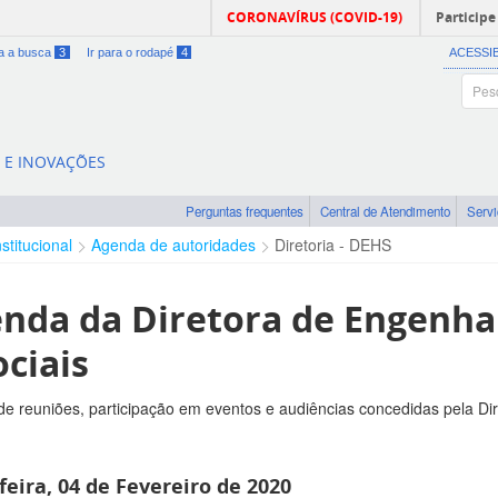
CORONAVÍRUS (COVID-19)
Participe
ra a busca
3
Ir para o rodapé
4
ACESSI
A E INOVAÇÕES
Perguntas frequentes
Central de Atendimento
Serv
nstitucional
Agenda de autoridades
Diretoria - DEHS
nda da Diretora de Engenh
ociais
e reuniões, participação em eventos e audiências concedidas pela Di
feira, 04 de Fevereiro de 2020