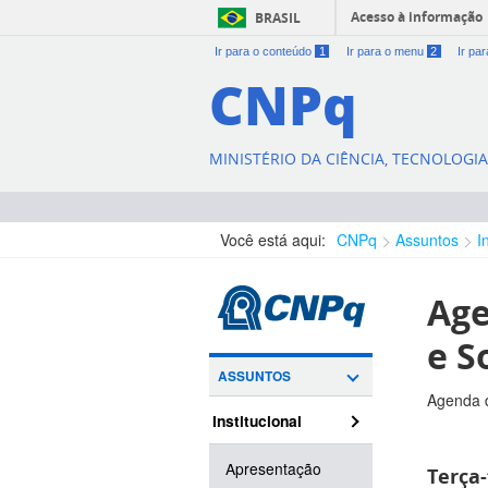
Acesso à informação
BRASIL
Ir para o conteúdo
1
Ir para o menu
2
Ir pa
CNPq
MINISTÉRIO DA CIÊNCIA, TECNOLOGI
Você está aqui:
CNPq
Assuntos
I
Age
e S
ASSUNTOS
Agenda d
Institucional
Apresentação
Terça-