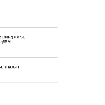
o CNPq e o Sr.
Pq/IBM.
 CGERH/DGTI