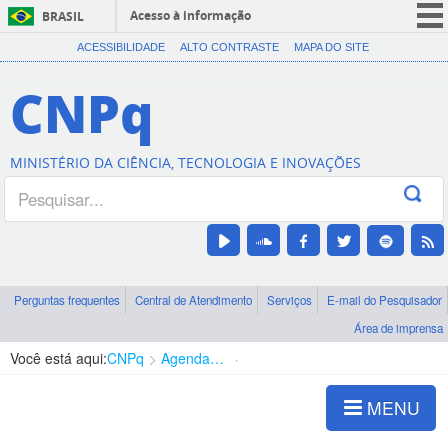
Acesso à informação
BRASIL
CORONAVÍRUS (COVID-19)
ACESSIBILIDADE
ALTO CONTRASTE
MAPA DO SITE
Participe
CNPq
Serviços
Legislação
MINISTÉRIO DA CIÊNCIA, TECNOLOGIA E INOVAÇÕES
Canais
Perguntas frequentes
Central de Atendimento
Serviços
E-mail do Pesquisador
Área de imprensa
Você está aqui:
CNPq
Agenda de autoridades
Diretoria - DEHS
MENU