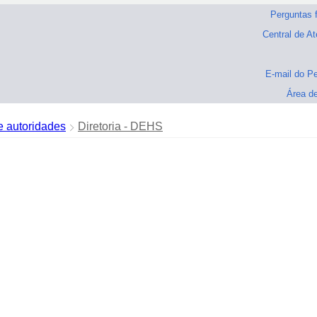
Perguntas 
Central de A
E-mail do P
Área d
 autoridades
Diretoria - DEHS