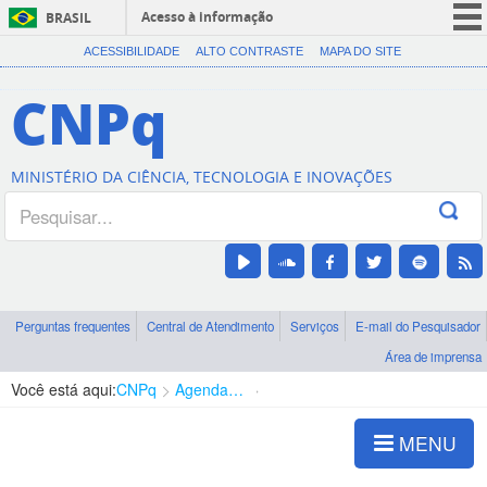
Acesso à informação
BRASIL
CORONAVÍRUS (COVID-19)
ACESSIBILIDADE
ALTO CONTRASTE
MAPA DO SITE
Participe
CNPq
Serviços
Legislação
MINISTÉRIO DA CIÊNCIA, TECNOLOGIA E INOVAÇÕES
Canais
Perguntas frequentes
Central de Atendimento
Serviços
E-mail do Pesquisador
Área de imprensa
Você está aqui:
CNPq
Agenda de autoridades
Diretoria - DEHS
MENU