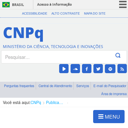
Acesso à informação
BRASIL
CORONAVÍRUS (COVID-19)
ACESSIBILIDADE
ALTO CONTRASTE
MAPA DO SITE
Participe
CNPq
Serviços
Legislação
MINISTÉRIO DA CIÊNCIA, TECNOLOGIA E INOVAÇÕES
Canais
Perguntas frequentes
Central de Atendimento
Serviços
E-mail do Pesquisador
Área de imprensa
Você está aqui:
CNPq
Publicações
Informes CNPq
MENU