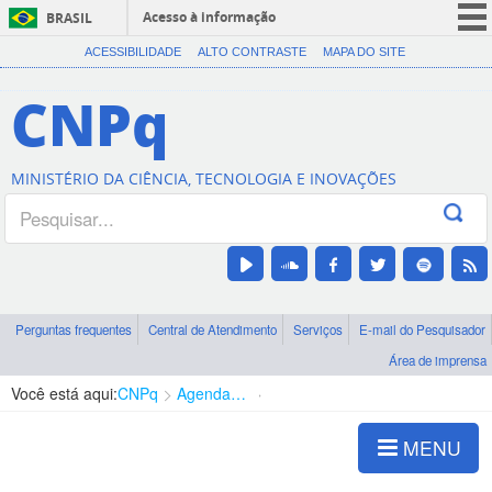
Acesso à informação
BRASIL
CORONAVÍRUS (COVID-19)
ACESSIBILIDADE
ALTO CONTRASTE
MAPA DO SITE
Participe
CNPq
Serviços
Legislação
MINISTÉRIO DA CIÊNCIA, TECNOLOGIA E INOVAÇÕES
Canais
Perguntas frequentes
Central de Atendimento
Serviços
E-mail do Pesquisador
Área de imprensa
Você está aqui:
CNPq
Agenda de autoridades
Presidência
MENU