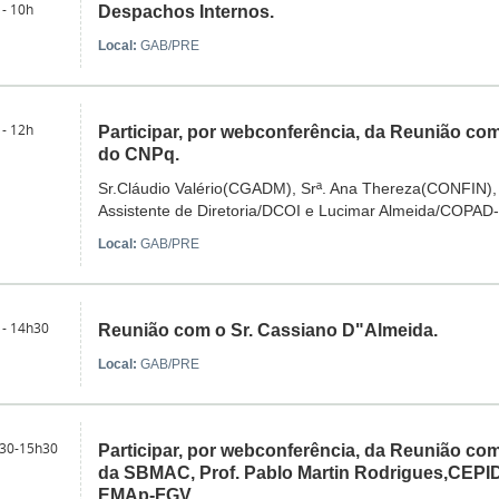
 - 10h
Despachos Internos.
Local:
GAB/PRE
 - 12h
Participar, por webconferência, da Reunião com
do CNPq.
Sr.Cláudio Valério(CGADM), Srª. Ana Thereza(CONFIN),
Assistente de Diretoria/DCOI e Lucimar Almeida/COP
Local:
GAB/PRE
 - 14h30
Reunião com o Sr. Cassiano D"Almeida.
Local:
GAB/PRE
30-15h30
Participar, por webconferência, da Reunião co
da SBMAC, Prof. Pablo Martin Rodrigues,CEP
EMAp-FGV.