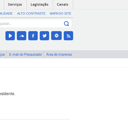
Serviços
Legislação
Canais
BILIDADE
ALTO CONTRASTE
MAPA DO SITE
iços
E-mail do Pesquisador
Área de imprensa
esidente.