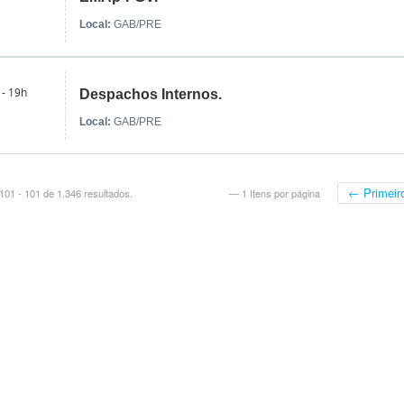
Local:
GAB/PRE
 - 19h
Despachos Internos.
Local:
GAB/PRE
← Primeir
01 - 101 de 1.346 resultados.
— 1 Itens por página