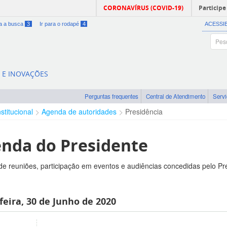
CORONAVÍRUS (COVID-19)
Participe
ra a busca
3
Ir para o rodapé
4
ACESSI
A E INOVAÇÕES
Perguntas frequentes
Central de Atendimento
Serv
nstitucional
Agenda de autoridades
Presidência
nda do Presidente
e reuniões, participação em eventos e audiências concedidas pelo Pr
feira, 30 de Junho de 2020