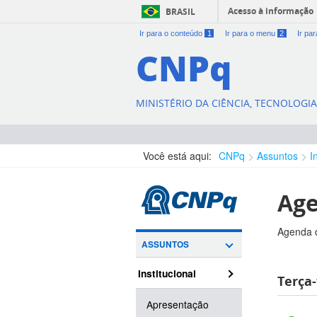
Acesso à informação
BRASIL
Ir para o conteúdo
1
Ir para o menu
2
Ir pa
CNPq
MINISTÉRIO DA CIÊNCIA, TECNOLOGI
Você está aqui:
CNPq
Assuntos
I
Age
Agenda d
ASSUNTOS
Institucional
Terça-
Apresentação