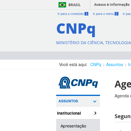
Acesso à informação
BRASIL
Ir para o conteúdo
1
Ir para o menu
2
Ir pa
CNPq
MINISTÉRIO DA CIÊNCIA, TECNOLOGI
Você está aqui:
CNPq
Assuntos
I
Age
Agenda d
ASSUNTOS
Institucional
Segun
Apresentação