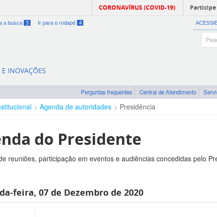
CORONAVÍRUS (COVID-19)
Participe
ra a busca
3
Ir para o rodapé
4
ACESSI
A E INOVAÇÕES
Perguntas frequentes
Central de Atendimento
Serv
nstitucional
Agenda de autoridades
Presidência
nda do Presidente
e reuniões, participação em eventos e audiências concedidas pelo Pr
da-feira, 07 de Dezembro de 2020