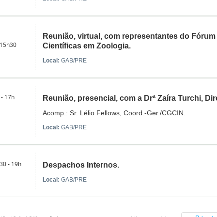
Reunião, virtual, com representantes do Fóru
 15h30
Científicas em Zoologia.
Local:
GAB/PRE
 - 17h
Reunião, presencial, com a Drª Zaíra Turchi, Di
Acomp.: Sr. Lélio Fellows, Coord.-Ger./CGCIN.
Local:
GAB/PRE
30 - 19h
Despachos Internos.
Local:
GAB/PRE