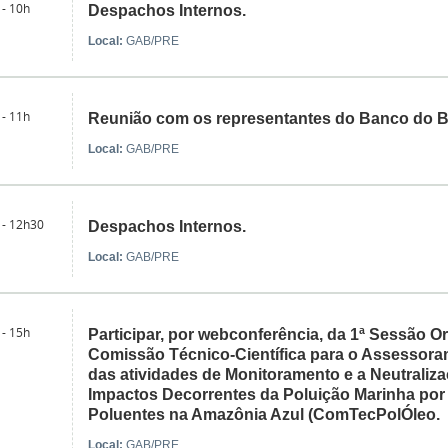
 - 10h
Despachos Internos.
Local:
GAB/PRE
 - 11h
Reunião com os representantes do Banco do Br
Local:
GAB/PRE
 - 12h30
Despachos Internos.
Local:
GAB/PRE
 - 15h
Participar, por webconferência, da 1ª Sessão Or
Comissão Técnico-Científica para o Assessora
das atividades de Monitoramento e a Neutraliz
Impactos Decorrentes da Poluição Marinha por 
Poluentes na Amazônia Azul (ComTecPolÓleo.
Local:
GAB/PRE