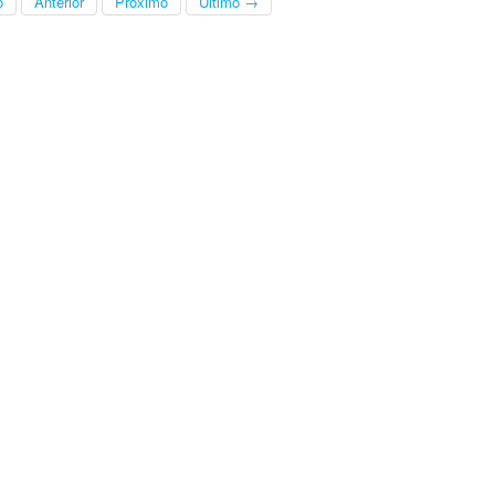
o
Anterior
Próximo
Último →