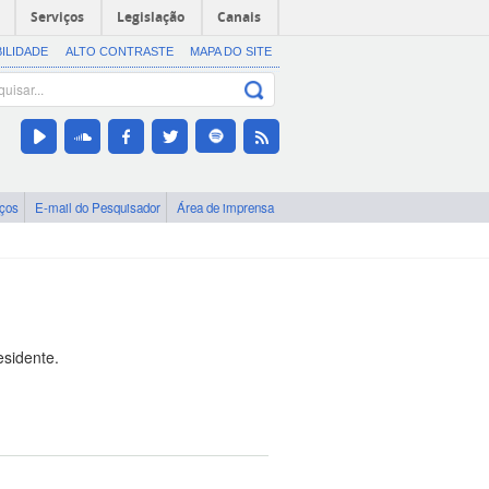
Serviços
Legislação
Canais
BILIDADE
ALTO CONTRASTE
MAPA DO SITE
iços
E-mail do Pesquisador
Área de imprensa
esidente.