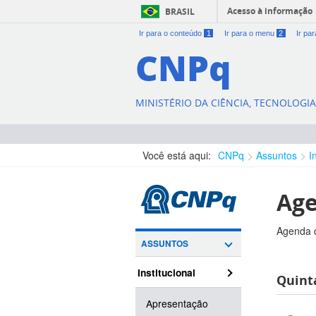
Acesso à informação
BRASIL
Ir para o conteúdo
1
Ir para o menu
2
Ir pa
CNPq
MINISTÉRIO DA CIÊNCIA, TECNOLOGI
Você está aqui:
CNPq
Assuntos
I
Age
Agenda d
ASSUNTOS
Institucional
Quinta
Apresentação