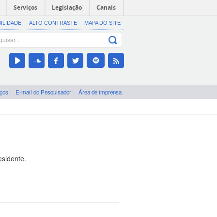
Serviços
Legislação
Canais
BILIDADE
ALTO CONTRASTE
MAPA DO SITE
iços
E-mail do Pesquisador
Área de imprensa
esidente.