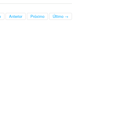
o
Anterior
Próximo
Último →