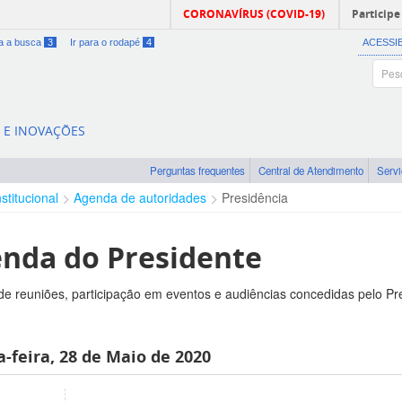
CORONAVÍRUS (COVID-19)
Participe
ra a busca
3
Ir para o rodapé
4
ACESSI
A E INOVAÇÕES
Perguntas frequentes
Central de Atendimento
Serv
nstitucional
Agenda de autoridades
Presidência
nda do Presidente
e reuniões, participação em eventos e audiências concedidas pelo Pr
-feira, 28 de Maio de 2020