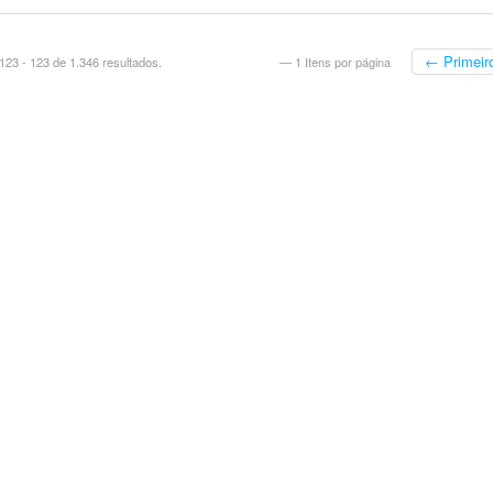
← Primeir
23 - 123 de 1.346 resultados.
— 1 Itens por página