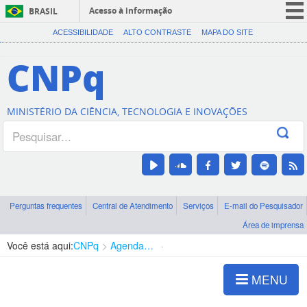
Acesso à informação
BRASIL
CORONAVÍRUS (COVID-19)
ACESSIBILIDADE
ALTO CONTRASTE
MAPA DO SITE
Participe
CNPq
Serviços
Legislação
MINISTÉRIO DA CIÊNCIA, TECNOLOGIA E INOVAÇÕES
Canais
Perguntas frequentes
Central de Atendimento
Serviços
E-mail do Pesquisador
Área de imprensa
Você está aqui:
CNPq
Agenda de autoridades
Presidência
MENU