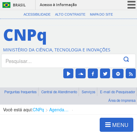
Acesso à informação
BRASIL
CORONAVÍRUS (COVID-19)
ACESSIBILIDADE
ALTO CONTRASTE
MAPA DO SITE
Participe
CNPq
Serviços
Legislação
MINISTÉRIO DA CIÊNCIA, TECNOLOGIA E INOVAÇÕES
Canais
Perguntas frequentes
Central de Atendimento
Serviços
E-mail do Pesquisador
Área de imprensa
Você está aqui:
CNPq
Agenda de autoridades
Presidência
MENU