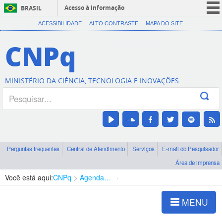
Acesso à informação
BRASIL
CORONAVÍRUS (COVID-19)
ACESSIBILIDADE
ALTO CONTRASTE
MAPA DO SITE
Participe
CNPq
Serviços
Legislação
MINISTÉRIO DA CIÊNCIA, TECNOLOGIA E INOVAÇÕES
Canais
Perguntas frequentes
Central de Atendimento
Serviços
E-mail do Pesquisador
Área de imprensa
Você está aqui:
CNPq
Agenda de autoridades
Presidência
MENU